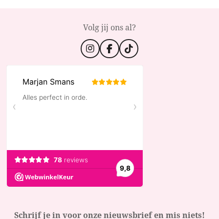
Volg jij ons al?
I
F
T
n
a
i
s
c
k
t
e
T
a
b
o
g
o
k
r
o
a
k
m
Schrijf je in voor onze nieuwsbrief en mis niets!