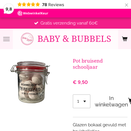
×
78
Reviews
9,8
Gratis verzending vanaf 60€
BABY &
BUBBELS
Pot bruisend
schooljaar
€ 9,50
In
winkelwagen
Glazen bokaal gevuld met