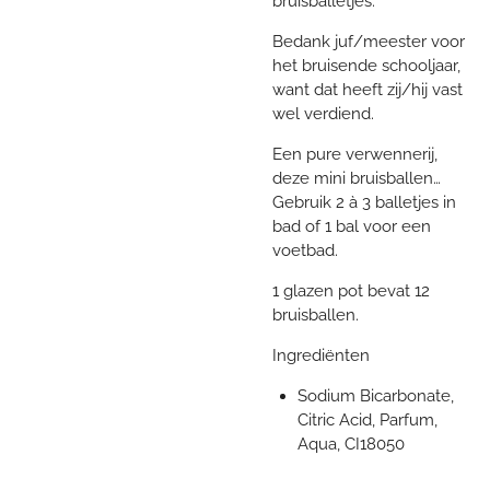
bruisballetjes.
Bedank juf/meester voor
het bruisende schooljaar,
want dat heeft zij/hij vast
wel verdiend.
Een pure verwennerij,
deze mini bruisballen…
Gebruik 2 à 3 balletjes in
bad of 1 bal voor een
voetbad.
1 glazen pot bevat 12
bruisballen.
Ingrediënten
Sodium Bicarbonate,
Citric Acid, Parfum,
Aqua, CI18050