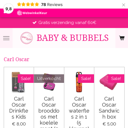
×
78
Reviews
9,8
Gratis verzending vanaf 60€
BABY &
BUBBELS
Carl Oscar
Sale!
Uitverkocht
Sale!
Sale!
Carl
Carl
Carl
Carl
Oscar
Oscar
Oscar
Oscar
Drinkfle
brooddo
waterfle
Sandwic
s Kids
os met
s 2 in 1
h box
koelele
(5
€ 8,00
€ 5,00