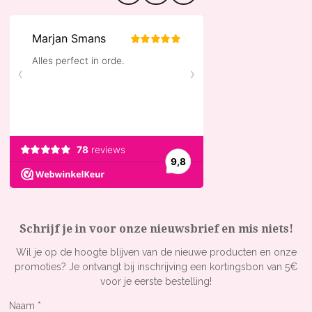
n
a
i
s
c
k
t
e
T
a
b
o
g
o
k
r
o
a
k
m
Schrijf je in voor onze nieuwsbrief en mis niets!
Wil je op de hoogte blijven van de nieuwe producten en onze
promoties? Je ontvangt bij inschrijving een kortingsbon van 5€
voor je eerste bestelling!
Naam *