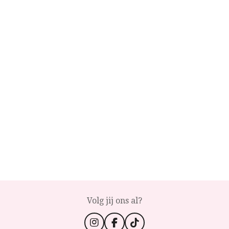
Volg jij ons al?
I
F
T