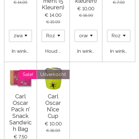
ment (5
kleuren)
€ 14,99
€ 7,99
Kleuren)
€ 10,00
€ 14,00
€ 16,99
€ 19,99
In winkelwagen
Houd mij op de hoogte
In winkelwagen
In winkelwa
Sale!
Uitverkocht
Carl
Carl
Oscar
Oscar
Pack n’
N’ice
Snack
Cup
Sandwic
€ 10,00
h Bag
€ 16,99
€ 7,50