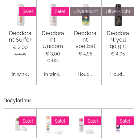
Sale!
Sale!
Uitverkocht
Uitverkocht
Deodora
Deodora
Deodora
Deodora
nt Surfer
nt
nt
nt you
Unicorn
voetbal
go girl
€ 3,00
€ 3,00
€ 4,95
€ 4,95
€ 4,95
€ 4,95
In winkelwagen
In winkelwagen
Houd mij op de hoogte
Houd mij op
Bodylotions
Sale!
Sale!
Sale!
Sale!