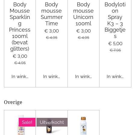
Body
Body
Body
Bodyloti
Mousse
mousse
mousse
on
Sparklin
Summer
Unicorn
Spray
g
Time
100ml
K3 – 3
Princess
Biggetje
€ 3,00
€ 3,00
100ml
s
€ 4,95
€ 4,95
(bevat
€ 5,00
glitters)
€ 7,95
€ 3,00
€ 4,95
In winkelwagen
In winkelwagen
In winkelwagen
In winkelwag
Overige
Sale!
Uitverkocht