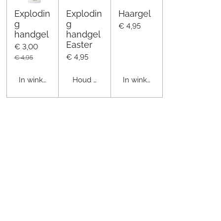
Explodin
Explodin
Haargel
g
g
€ 4,95
handgel
handgel
Easter
€ 3,00
€ 4,95
€ 4,95
In winkelwagen
Houd mij op de hoogte
In winkelwagen