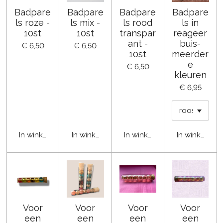
Badpare
Badpare
Badpare
Badpare
ls roze -
ls mix -
ls rood
ls in
10st
10st
transpar
reageer
ant -
buis-
€ 6,50
€ 6,50
10st
meerder
e
€ 6,50
kleuren
€ 6,95
In winkelwagen
In winkelwagen
In winkelwagen
In winkelwa
Voor
Voor
Voor
Voor
een
een
een
een