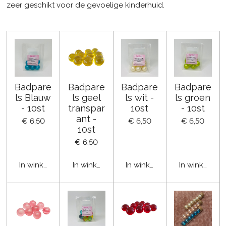
zeer geschikt voor de gevoelige kinderhuid.
Badpare
Badpare
Badpare
Badpare
ls Blauw
ls geel
ls wit -
ls groen
- 10st
transpar
10st
- 10st
ant -
€ 6,50
€ 6,50
€ 6,50
10st
€ 6,50
In winkelwagen
In winkelwagen
In winkelwagen
In winkelwa