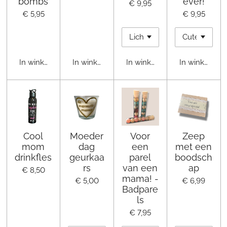
bombs
ever!
€ 9,95
€ 5,95
€ 9,95
In winkelwagen
In winkelwagen
In winkelwagen
In winkelwag
Cool
Moeder
Voor
Zeep
mom
dag
een
met een
drinkfles
geurkaa
parel
boodsch
rs
van een
ap
€ 8,50
mama! -
€ 5,00
€ 6,99
Badpare
ls
€ 7,95