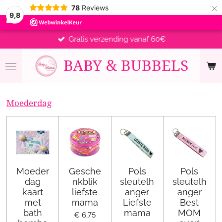
×
78
Reviews
9,8
Gratis verzending vanaf 60€
BABY &
BUBBELS
Moederdag
Moeder
Gesche
Pols
Pols
dag
nkblik
sleutelh
sleutelh
kaart
liefste
anger
anger
met
mama
Liefste
Best
bath
mama
MOM
€ 6,75