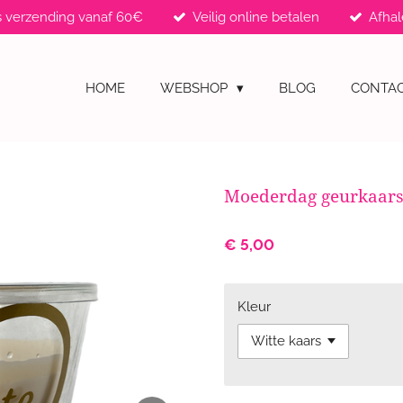
s verzending vanaf 60€
Veilig online betalen
Afhal
HOME
WEBSHOP
BLOG
CONTA
Moederdag geurkaar
€ 5,00
Kleur