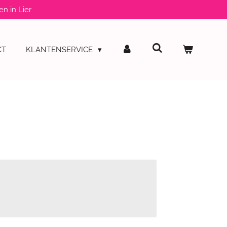
en in Lier
CT
KLANTENSERVICE
s