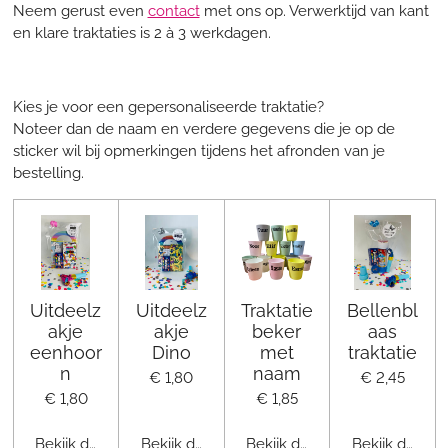
Neem gerust even
contact
met ons op. Verwerktijd van kant
en klare traktaties is 2 à 3 werkdagen.
Kies je voor een gepersonaliseerde traktatie?
Noteer dan de naam en verdere gegevens die je op de
sticker wil bij opmerkingen tijdens het afronden van je
bestelling.
Uitdeelz
Uitdeelz
Traktatie
Bellenbl
akje
akje
beker
aas
eenhoor
Dino
met
traktatie
n
naam
€ 1,80
€ 2,45
€ 1,80
€ 1,85
Bekijk details
Bekijk details
Bekijk details
Bekijk details