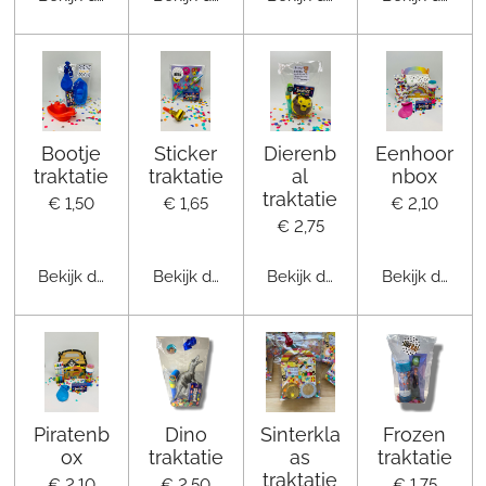
Bootje
Sticker
Dierenb
Eenhoor
traktatie
traktatie
al
nbox
traktatie
€ 1,50
€ 1,65
€ 2,10
€ 2,75
Bekijk details
Bekijk details
Bekijk details
Bekijk details
Piratenb
Dino
Sinterkla
Frozen
ox
traktatie
as
traktatie
traktatie
€ 2,10
€ 2,50
€ 1,75