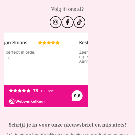
Volg jij ons al?
I
F
T
n
a
i
s
c
k
t
e
T
a
b
o
g
o
k
r
o
a
k
m
Schrijf je in voor onze nieuwsbrief en mis niets!