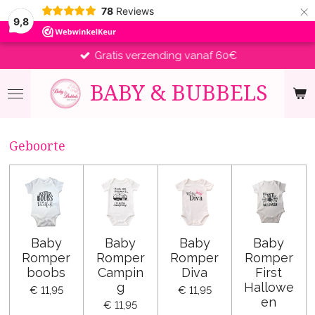
×
78
Reviews
9,8
Gratis verzending vanaf 60€
BABY &
BUBBELS
Geboorte
Baby
Baby
Baby
Baby
Romper
Romper
Romper
Romper
boobs
Campin
Diva
First
g
Hallowe
€ 11,95
€ 11,95
en
€ 11,95