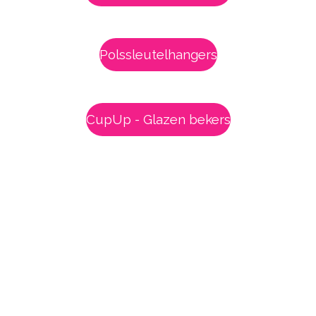
Polssleutelhangers
CupUp - Glazen bekers