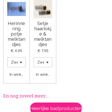
Herinne
Setje
ring
haarlokj
potje
e &
melktan
melktan
djes
djes
€ 4,95
€ 7,95
In winkelwagen
In winkelwagen
En nog zoveel meer...
Heerlijke badproducten