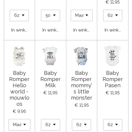
€ 11,95
In winkelwagen
In winkelwagen
In winkelwagen
In winkelwa
Baby
Baby
Baby
Baby
Romper
Romper
Romper
Romper
Hello
Milk
mommy’
Pasen
world -
s little
€ 11,95
€ 11,95
mouwlo
monster
os
€ 11,95
€ 9,95