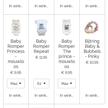
In winkelwagen
In winkelwagen
In winkelwagen
In winkelwa
Baby
Baby
Baby
Bijtring
Romper
Romper
Romper
Baby &
Princess
Repeat
The
Bubbels
-
prince -
- Pinky
€ 11,95
mouwlo
mouwlo
€ 10,95
os
os
€ 9,95
€ 9,95
In winkelwagen
In winkelwagen
In winkelwagen
In winkelwa