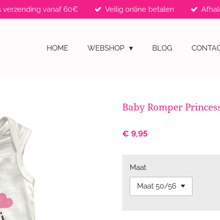
s verzending vanaf 60€
Veilig online betalen
Afhal
HOME
WEBSHOP
BLOG
CONTA
Baby Romper Princes
€ 9,95
Maat