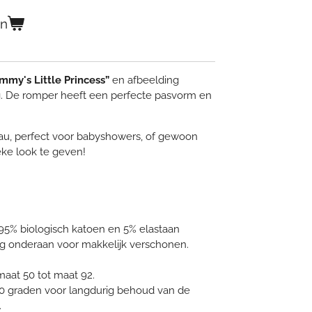
en
mmy's Little Princess”
en afbeelding
ig. De romper heeft een perfecte pasvorm en
au, perfect voor babyshowers, of gewoon
eke look te geven!
95% biologisch katoen en 5% elastaan
ng onderaan voor makkelijk verschonen.
 maat 50 tot maat 92.
0 graden voor langdurig behoud van de
.