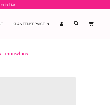
en in Lier
CT
KLANTENSERVICE
s - mouwloos