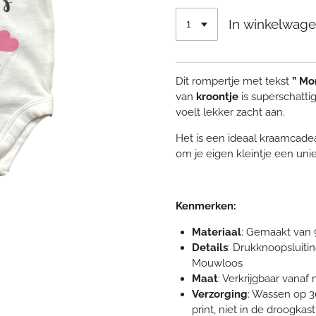
In winkelwag
Dit rompertje met tekst
” Mo
van
kroontje
is superschatt
voelt lekker zacht aan.
Het is een ideaal kraamcade
om je eigen kleintje een uni
Kenmerken:
Materiaal
: Gemaakt van 
Details
: Drukknoopsluiti
Mouwloos
Maat
: Verkrijgbaar vanaf
Verzorging
: Wassen op 3
print, niet in de droogkast