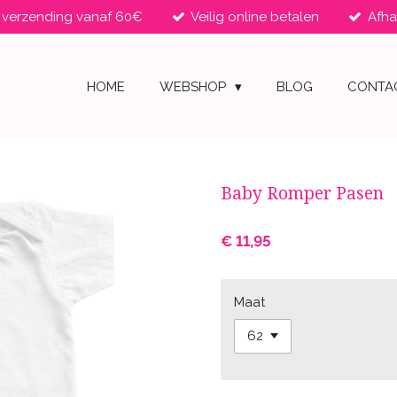
s verzending vanaf 60€
Veilig online betalen
Afha
HOME
WEBSHOP
BLOG
CONTA
Baby Romper Pasen
€ 11,95
Maat