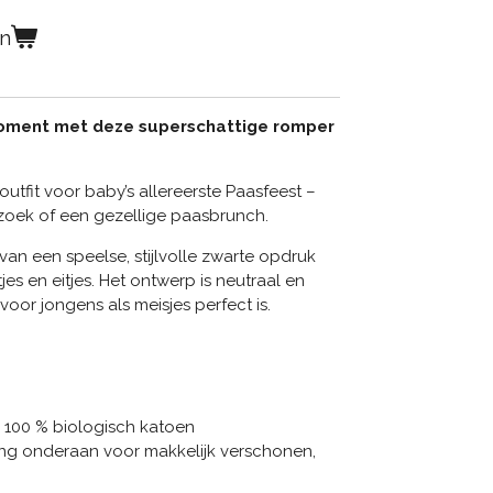
en
moment met deze superschattige romper
outfit voor baby’s allereerste Paasfeest –
bezoek of een gezellige paasbrunch.
van een speelse, stijlvolle zwarte opdruk
s en eitjes. Het ontwerp is neutraal en
voor jongens als meisjes perfect is.
 100 % biologisch katoen
ing onderaan voor makkelijk verschonen,