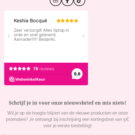
I
F
T
n
a
i
s
c
k
t
e
T
a
b
o
g
o
k
r
o
a
k
m
Schrijf je in voor onze nieuwsbrief en mis niets!
Wil je op de hoogte blijven van de nieuwe producten en onze
promoties? Je ontvangt bij inschrijving een kortingsbon van 5€
voor je eerste bestelling!