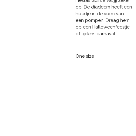
Fiestas Guirca val jij zeker
op! De diadeem heeft een
hoedje in de vorm van
een pompen. Draag hem
op een Halloweenfeestje
of tijdens carnaval.
One size