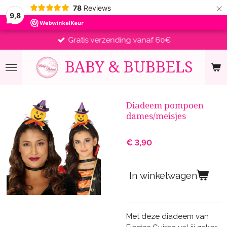
×
78
Reviews
9,8
Gratis verzending vanaf 60€
BABY &
BUBBELS
Diadeem pompoen
dames/meisjes
€ 3,90
In winkelwagen
Met deze diadeem van