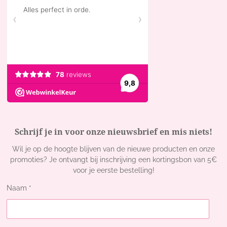
g
o
k
r
o
a
k
m
Schrijf je in voor onze nieuwsbrief en mis niets!
Wil je op de hoogte blijven van de nieuwe producten en onze
promoties? Je ontvangt bij inschrijving een kortingsbon van 5€
voor je eerste bestelling!
Naam *