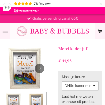
×
78
Reviews
9,8
Gratis verzending vanaf 60€
BABY &
BUBBELS
Merci kader juf
€ 11,95
Maak je keuze
Laat het me weten
wanneer dit product