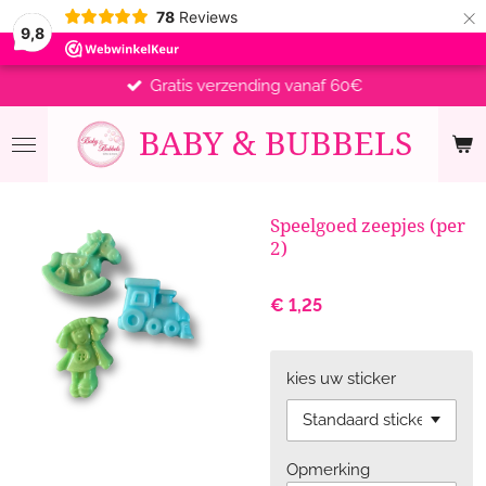
×
78
Reviews
9,8
Gratis verzending vanaf 60€
BABY &
BUBBELS
Speelgoed zeepjes (per
2)
€ 1,25
kies uw sticker
Opmerking