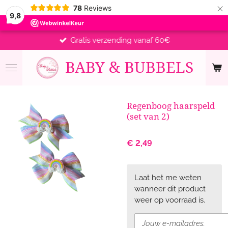
×
78
Reviews
9,8
Gratis verzending vanaf 60€
BABY &
BUBBELS
Regenboog haarspeld
(set van 2)
€ 2,49
Laat het me weten
wanneer dit product
weer op voorraad is.