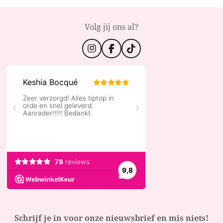
Volg jij ons al?
I
F
T
n
a
i
s
c
k
t
e
T
a
b
o
g
o
k
r
o
a
k
m
Schrijf je in voor onze nieuwsbrief en mis niets!