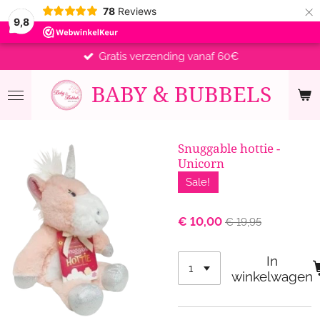
×
78
Reviews
9,8
Gratis verzending vanaf 60€
BABY &
BUBBELS
Snuggable hottie -
Unicorn
Sale!
€ 10,00
€ 19,95
In
winkelwagen