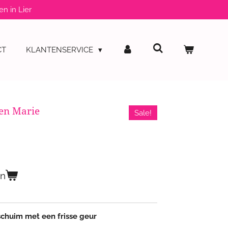
en in Lier
CT
KLANTENSERVICE
en Marie
Sale!
en
schuim met een frisse geur