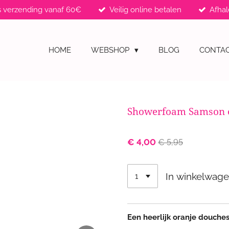
s verzending vanaf 60€
Veilig online betalen
Afhal
HOME
WEBSHOP
BLOG
CONTA
Showerfoam Samson 
€ 4,00
€ 5,95
In winkelwag
Een heerlijk oranje douche