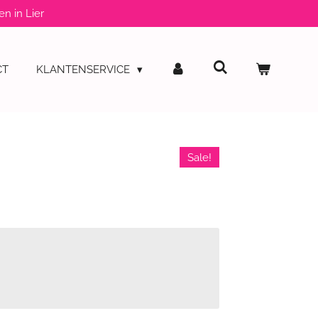
en in Lier
CT
KLANTENSERVICE
Sale!