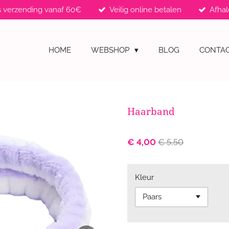
s verzending vanaf 60€
Veilig online betalen
Afhal
HOME
WEBSHOP
BLOG
CONTA
Haarband
€ 4,00
€ 5,50
Kleur