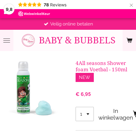
×
78
Reviews
9,8
Veilig online betalen
BABY &
BUBBELS
4All seasons Shower
foam Voetbal - 150ml
NEW
€ 6,95
In
winkelwagen