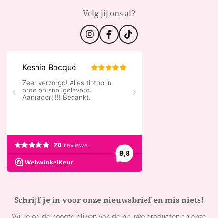
Volg jij ons al?
I
F
T
n
a
i
s
c
k
t
e
T
a
b
o
g
o
k
r
o
a
k
m
Schrijf je in voor onze nieuwsbrief en mis niets!
Wil je op de hoogte blijven van de nieuwe producten en onze