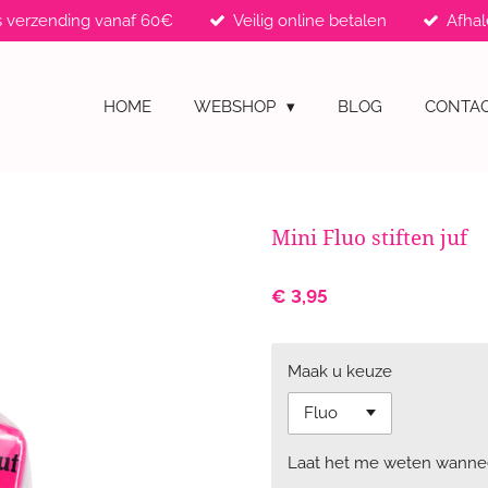
s verzending vanaf 60€
Veilig online betalen
Afhal
HOME
WEBSHOP
BLOG
CONTA
Mini Fluo stiften juf
€ 3,95
Maak u keuze
Laat het me weten wanneer