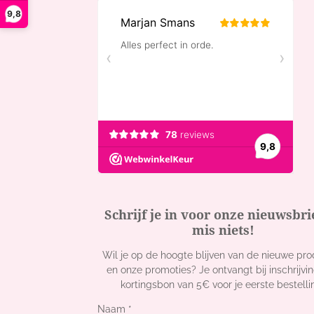
s
c
k
9,8
t
e
T
a
b
o
g
o
k
r
o
a
k
m
Schrijf je in voor onze nieuwsbri
mis niets!
Wil je op de hoogte blijven van de nieuwe pr
en onze promoties? Je ontvangt bij inschrijvi
kortingsbon van 5€ voor je eerste bestelli
Naam *