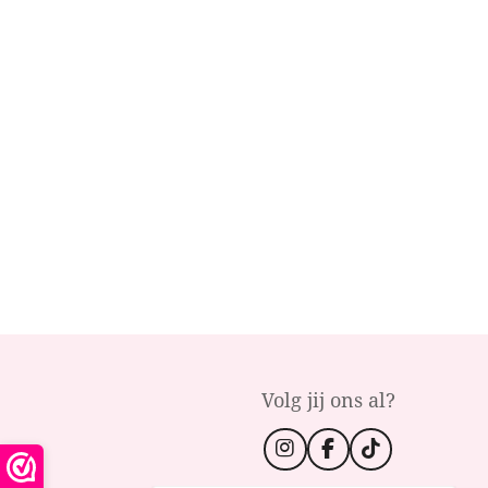
Volg jij ons al?
I
F
T
n
a
i