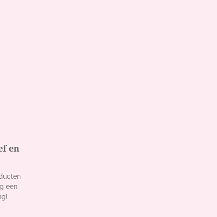
ef en
oducten
ng een
ng!