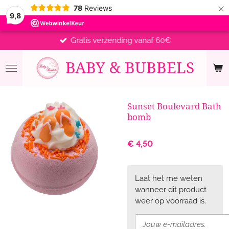
×
78
Reviews
9,8
Gratis verzending vanaf 60€
BABY &
BUBBELS
Sunset Boulevard Bath
bomb
€ 4,50
Laat het me weten
wanneer dit product
weer op voorraad is.