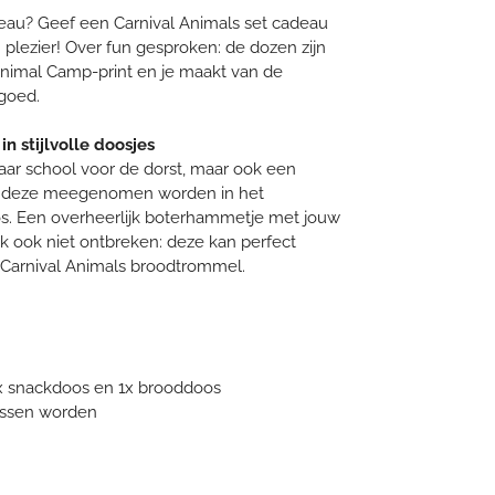
eau? Geef een Carnival Animals set cadeau
plezier! Over fun gesproken: de dozen zijn
Animal Camp-print en je maakt van de
goed.
n stijlvolle doosjes
aar school voor de dorst, maar ook een
en deze meegenomen worden in het
s. Een overheerlijk boterhammetje met jouw
jk ook niet ontbreken: deze kan perfect
arnival Animals broodtrommel.
 1x snackdoos en 1x brooddoos
assen worden