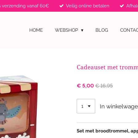
s verzending vanaf 60€
Veilig online betalen
Afhal
HOME
WEBSHOP
BLOG
CONTA
Cadeauset met tromme
€ 5,00
€ 16,95
In winkelwag
Set met broodtrommel, app