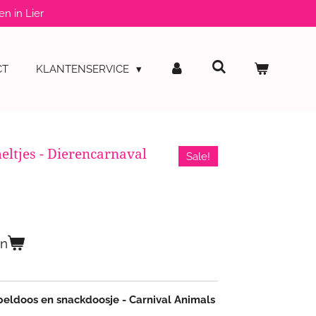
en in Lier
CT
KLANTENSERVICE
ltjes - Dierencarnaval
Sale!
en
eldoos en snackdoosje - Carnival Animals