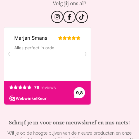
Volg jij ons al?
I
F
T
n
a
i
s
c
k
t
e
T
a
b
o
g
o
k
r
o
a
k
m
Schrijf je in voor onze nieuwsbrief en mis niets!
Wil je op de hoogte blijven van de nieuwe producten en onze