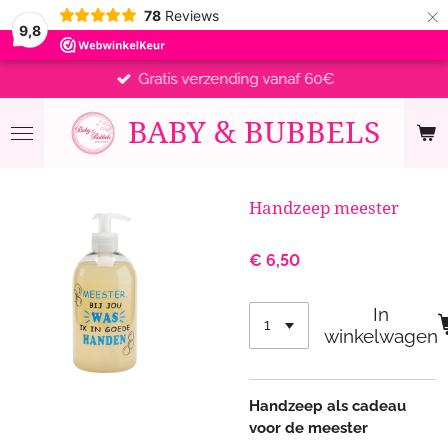
×
78
Reviews
9,8
Gratis verzending vanaf 60€
BABY &
BUBBELS
Handzeep meester
€ 6,50
In
winkelwagen
Handzeep als cadeau
voor de meester