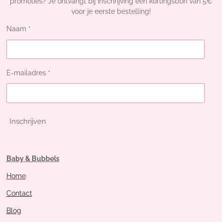
promoties? Je ontvangt bij inschrijving een kortingsbon van 5€
voor je eerste bestelling!
Naam *
E-mailadres *
Inschrijven
Baby & Bubbels
Home
Contact
Blog