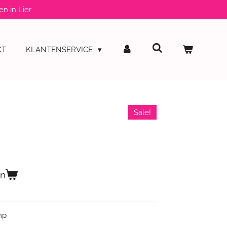
en in Lier
CT
KLANTENSERVICE
Sale!
en
mp