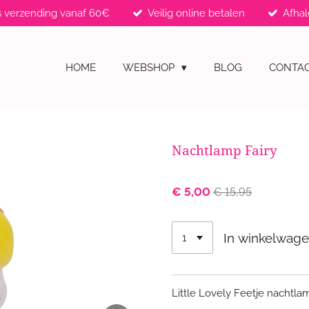
s verzending vanaf 60€
Veilig online betalen
Afhal
HOME
WEBSHOP
BLOG
CONTA
Nachtlamp Fairy
€ 5,00
€ 15,95
In winkelwag
Little Lovely Feetje nachtla