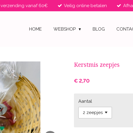
s verzending vanaf 60€
Veilig online betalen
Afha
HOME
WEBSHOP
BLOG
CONTA
Kerstmis zeepjes
€ 2,70
Aantal