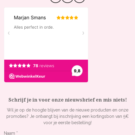
n
a
i
s
c
k
t
e
T
a
b
o
g
o
k
r
o
a
k
m
Schrijf je in voor onze nieuwsbrief en mis niets!
Wil je op de hoogte blijven van de nieuwe producten en onze
promoties? Je ontvangt bij inschrijving een kortingsbon van 5€
voor je eerste bestelling!
Naam *