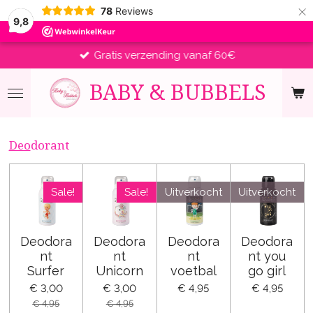
×
78
Reviews
9,8
Gratis verzending vanaf 60€
BABY &
BUBBELS
Deo
dorant
Sale!
Sale!
Uitverkocht
Uitverkocht
Deodora
Deodora
Deodora
Deodora
nt
nt
nt
nt you
Surfer
Unicorn
voetbal
go girl
€ 3,00
€ 3,00
€ 4,95
€ 4,95
€ 4,95
€ 4,95