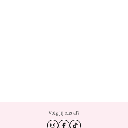
Volg jij ons al?
I
F
T